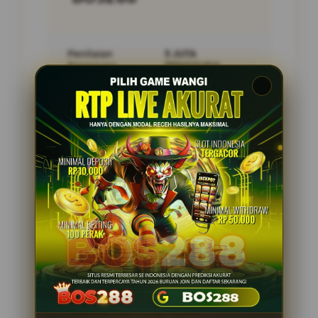
Penilaian
5 JUTA
Pengguna
PENGGUNA
Minimal Deposit
10.000 Ribu
Layanan Support
24/7
Platform
Multi-Device
PENAWARAN SPESIAL
BONUS NEW MEMBER 10%
Minimal Deposit Rp. 10.000