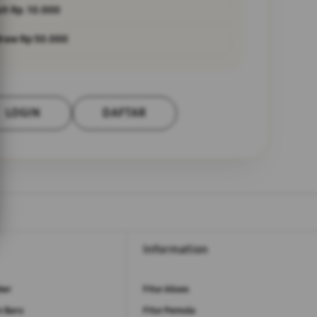
it Rp. 10.000
raw Rp 50.000
LOGIN
DAFTAR
Information
ber
Fitur Akses
n Baru
Fitur Pemula