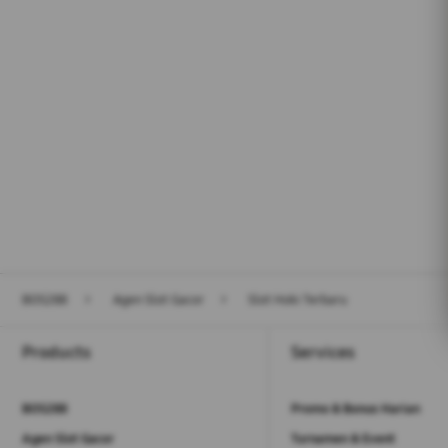
Layer Popup Close
BOS288
>
Agen Slot Gacor
>
Slot Hoki Terbaru
Footer Navigation
Products
Services
BOS288
Promo & Bonus Harian
Agen Slot Gacor
Turnamen & Event